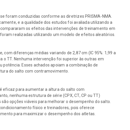
ise foram conduzidas conforme as diretrizes PRISMA-NMA.
mente, e a qualidade dos estudos foi avaliada utilizando a
e compararam os efeitos das intervenções de treinamento em
 foram realizadas utilizando um modelo de efeitos aleatórios.
e, com diferenças médias variando de 2,87 cm (IC 95%: 1,99 a
ara o TT. Nenhuma intervenção foi superior às outras em
/ou potência. Esses achados apoiam a combinação de
altura do salto com contramovimento.
é eficaz para aumentar a altura do salto com
nto, nenhuma estrutura de série (CPX, CT, CP ou TT)
s são opções viáveis para melhorar o desempenho do salto.
condicionamento físico e treinadores, pois oferece
inamento para maximizar o desempenho dos atletas.