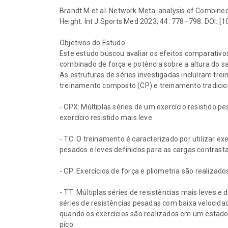
Brandt M et al. Network Meta-analysis of Combin
Height. Int J Sports Med 2023; 44: 778–798. DOI: 
Objetivos do Estudo
Este estudo buscou avaliar os efeitos comparativo
combinado de força e potência sobre a altura do 
As estruturas de séries investigadas incluíram tr
treinamento composto (CP) e treinamento tradicion
- CPX: Múltiplas séries de um exercício resistido p
exercício resistido mais leve.
- TC: O treinamento é caracterizado por utilizar ex
pesados e leves definidos para as cargas contrasta
- CP: Exercícios de força e pliometria são realizad
- TT: Múltiplas séries de resistências mais leves e
séries de resistências pesadas com baixa velocida
quando os exercícios são realizados em um estado 
pico.