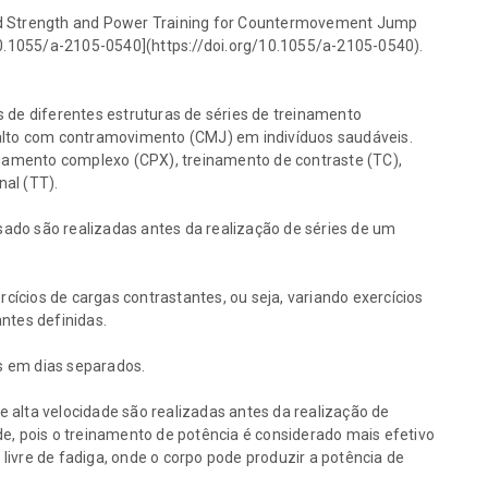
ed Strength and Power Training for Countermovement Jump
[10.1055/a-2105-0540](https://doi.org/10.1055/a-2105-0540).
s de diferentes estruturas de séries de treinamento
salto com contramovimento (CMJ) em indivíduos saudáveis.
einamento complexo (CPX), treinamento de contraste (TC),
al (TT).
esado são realizadas antes da realização de séries de um
ercícios de cargas contrastantes, ou seja, variando exercícios
ntes definidas.
os em dias separados.
 de alta velocidade são realizadas antes da realização de
de, pois o treinamento de potência é considerado mais efetivo
livre de fadiga, onde o corpo pode produzir a potência de