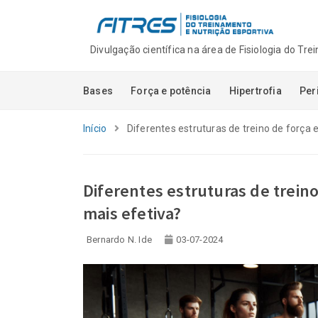
Divulgação científica na área de Fisiologia do Tr
Bases
Força e potência
Hipertrofia
Per
Início
Diferentes estruturas de treino de força e
Diferentes estruturas de treino
mais efetiva?
Autoridade sem tr
Bernardo N. Ide
03-07-2024
quando audiência
e visibilidade sã
com competênci
06-08-2026
Novidades na Pla