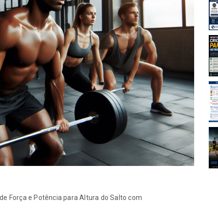
Aulas FITRES!
21-07-2026
idade criou
Monitorar a velocidade criou
ma no
um novo paradigma no
orça?
treinamento de força?
14-07-2026
alizar uma
Tutorial: como realizar uma
 no PubMed
busca de artigos no PubMed
14-07-2026
 2”: uma
Jiu-jítsu na “zona 2”: uma
uada dos
aplicação inadequada dos
amento de
modelos de treinamento de
endurance
14-07-2026
e Força e Potência para Altura do Salto com