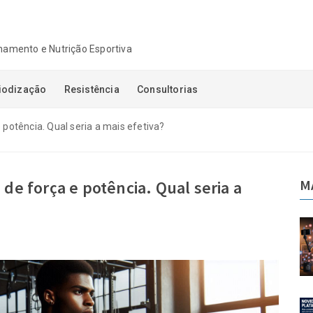
einamento e Nutrição Esportiva
iodização
Resistência
Consultorias
 potência. Qual seria a mais efetiva?
M
 de força e potência. Qual seria a
ajetória:
Autoridade sem trajetória:
, confiança
quando audiência, confiança
o confundidas
e visibilidade são confundidas
a
com competência
06-08-2026
taforma de
Novidades na Plataforma de