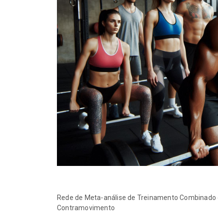
Aulas FITRES!
21-07-2026
Monitorar a veloc
um novo paradig
treinamento de f
14-07-2026
Tutorial: como re
busca de artigos
14-07-2026
Jiu-jítsu na “zona
aplicação inadeq
modelos de trein
endurance
14-07-2026
Rede de Meta-análise de Treinamento Combinado d
Contramovimento