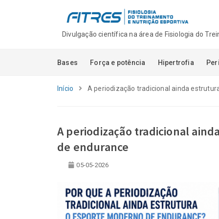
Divulgação científica na área de Fisiologia do Tr
Bases
Força e potência
Hipertrofia
Per
Início
A periodização tradicional ainda estrut
A periodização tradicional ain
de endurance
Autoridade sem tr
05-05-2026
quando audiência
e visibilidade sã
com competênci
06-08-2026
Novidades na Pla