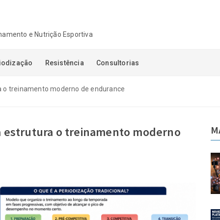
einamento e Nutrição Esportiva
iodização
Resistência
Consultorias
ura o treinamento moderno de endurance
M
da estrutura o treinamento moderno
ajetória:
Autoridade sem trajetória:
, confiança
quando audiência, confiança
o confundidas
e visibilidade são confundidas
a
com competência
06-08-2026
taforma de
Novidades na Plataforma de