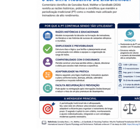
Aulas FITRES!
21-07-2026
Monitorar a veloc
um novo paradig
treinamento de f
14-07-2026
Tutorial: como re
busca de artigos
14-07-2026
Jiu-jítsu na “zona
aplicação inadeq
modelos de trein
endurance
14-07-2026