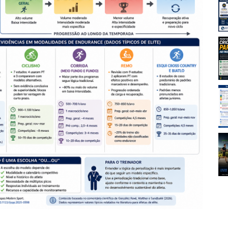
Aulas FITRES!
21-07-2026
idade criou
Monitorar a velocidade criou
ma no
um novo paradigma no
orça?
treinamento de força?
14-07-2026
alizar uma
Tutorial: como realizar uma
 no PubMed
busca de artigos no PubMed
14-07-2026
 2”: uma
Jiu-jítsu na “zona 2”: uma
uada dos
aplicação inadequada dos
amento de
modelos de treinamento de
endurance
14-07-2026